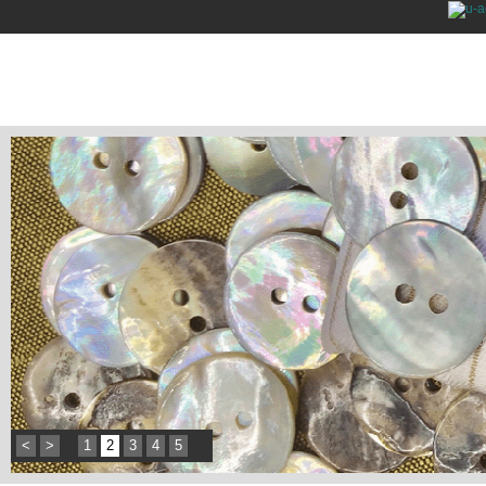
<
>
1
2
3
4
5