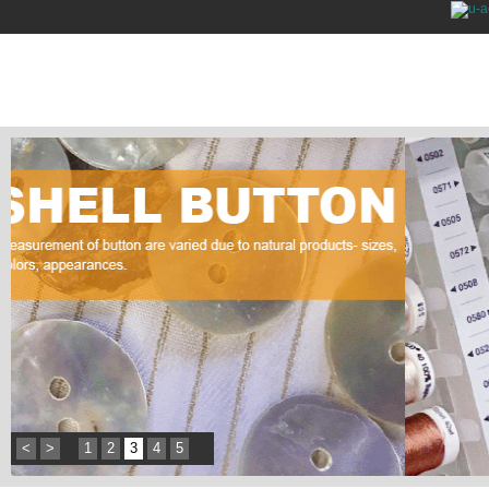
<
>
1
2
3
4
5