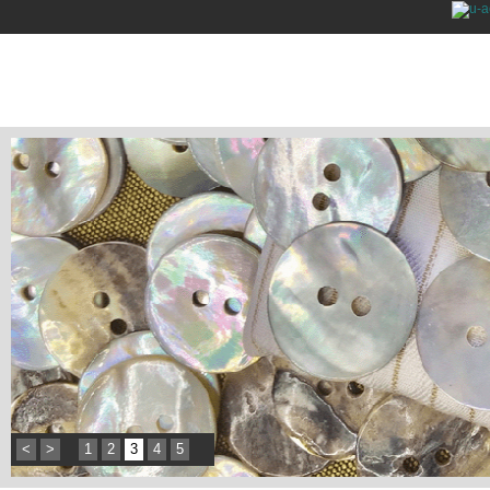
<
>
1
2
3
4
5