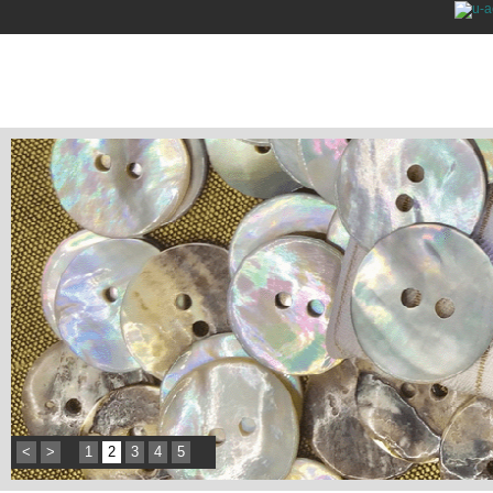
<
>
1
2
3
4
5