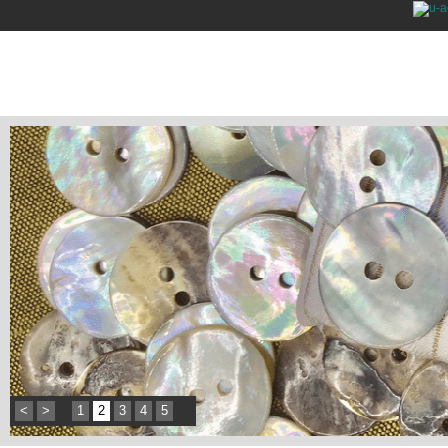
<
>
1
2
3
4
5