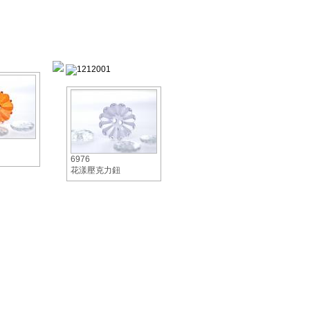
6976
花漾壓克力鈕