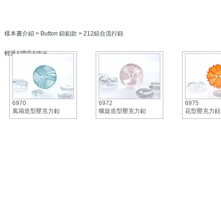
樣本書介紹
>
Button 鈕釦款
> 212綜合流行鈕
輕透&塘瓷&仿皮
6970
6972
6975
風扇造型壓克力釦
螺旋造型壓克力釦
花型壓克力鈕