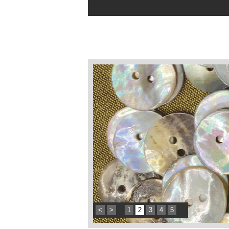
<
>
1
2
3
4
5