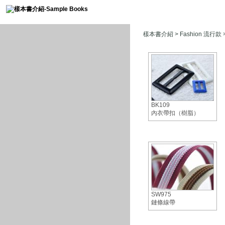
樣本書介紹
>
Fashion 流行款
BK109
內衣帶扣（樹脂）
SW975
鏈條線帶