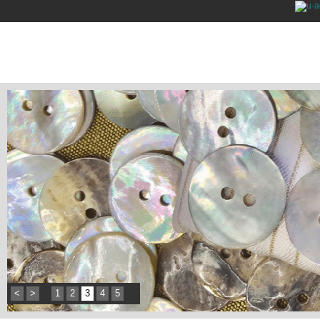
<
>
1
2
3
4
5