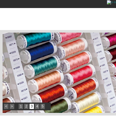
<
>
1
2
3
4
5