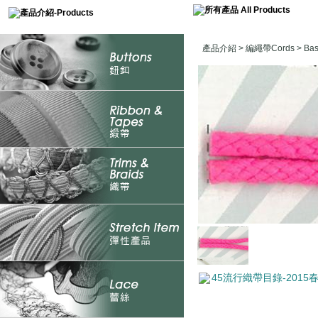
產品介紹
>
編繩帶Cords
>
Ba
45流行織帶目錄-2015春