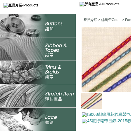
產品介紹
>
編繩帶Cords
>
Fa
IS008刺繡用花紗繩帶Y00
45流行織帶目錄-2015春