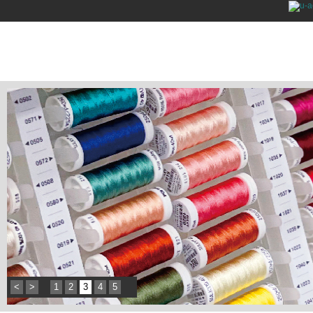
<
>
1
2
3
4
5