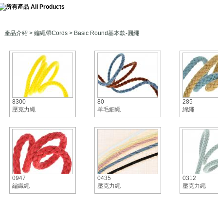
產品介紹
>
編繩帶Cords
> Basic Round基本款-圓繩
8300
80
285
壓克力繩
羊毛細繩
綿繩
0947
0435
0312
編織繩
壓克力繩
壓克力繩