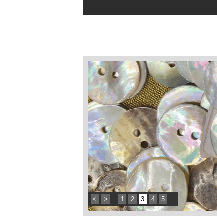
<
>
1
2
3
4
5