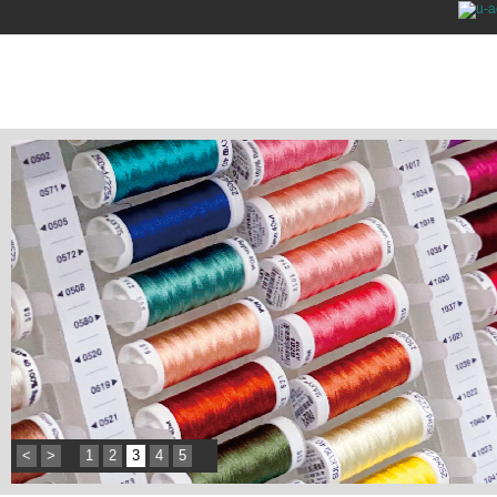
<
>
1
2
3
4
5