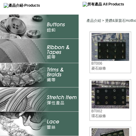
產品介紹
>
燙鑽&萊茵石Hotfix&
BT006
菱石線條
BT002
環石線條