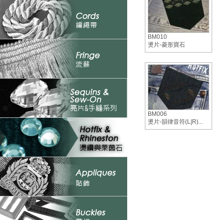
BM010
燙片-菱形寶石
BM006
燙片-韻律音符(L|R)...