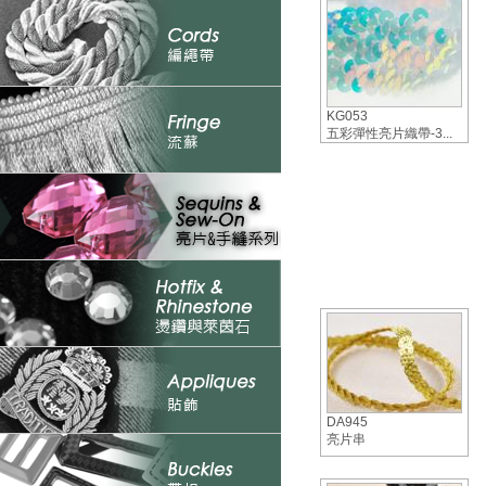
KG053
五彩彈性亮片織帶-3...
DA945
亮片串