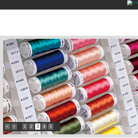
<
>
1
2
3
4
5