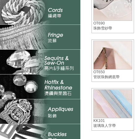
OT690
珠飾雪紗帶
OT650
管狀珠飾網底帶
KK101
玻璃珠人字帶