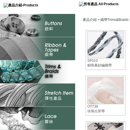
產品介紹
>
織帶Trims&Braids
SF010
銅珠蔥紗編織帶
OT738
珍珠出芽帶