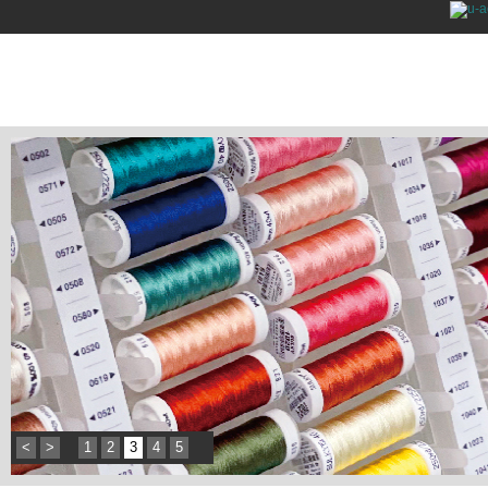
<
>
1
2
3
4
5