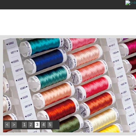
<
>
1
2
3
4
5