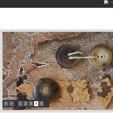
<
>
1
2
3
4
5