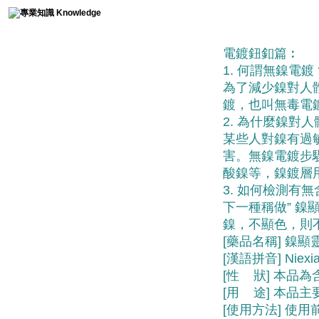
鈕釦電鍍篇
國際洗標Washing Care Label
電鍍鈕釦篇︰
1. 何謂無鎳電鍍 
為了減少鎳對人
染料特徵與用途Dyes
鍍，也叫無毒電
2. 為什麼鎳對
奈米光觸媒Photo-catalyst
某些人對鎳有過
害。無鎳電鍍步
材質介紹Composition
酸鎳等，鎳鍍層
3. 如何檢測有無
紡織資訊Textile info
下一種稱做” 
鎳，不顯色，則
織帶Braid
[藥品名稱] 鎳顯
[漢語拼音] Niexia
電鍍術語Electroplating
[性 狀] 本品
[用 途] 本品
鈕釦Button
[使用方法] 