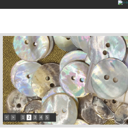
<
>
1
2
3
4
5