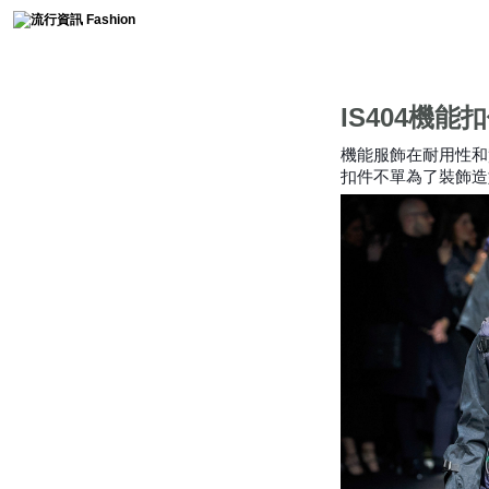
時尚collection
IS404機能
流行趨勢
機能服飾在耐用性和
扣件不單為了裝飾造
服裝簡史
免費燙鑽圖分享
時尚軼事
流行影片