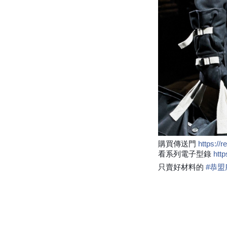
購買傳送門
https://
看系列電子型錄
http
只賣好材料的
#
恭盟