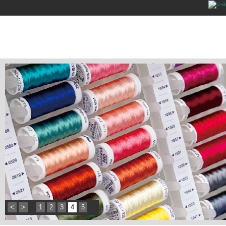
<
>
1
2
3
4
5