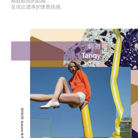
格紋緞面的點綴，
呈現出濃厚的懷舊情感。