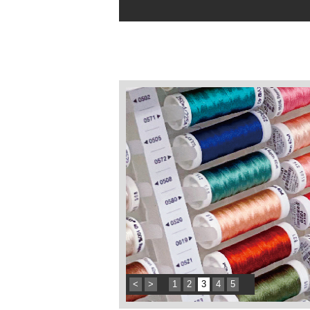
<
>
1
2
3
4
5