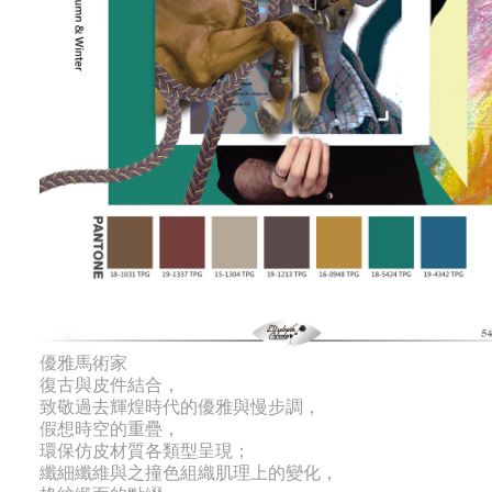
優雅馬術家
復古與皮件結合，
致敬過去輝煌時代的優雅與慢步調，
假想時空的重疊，
環保仿皮材質各類型呈現；
纖細纖維與之撞色組織肌理上的變化，