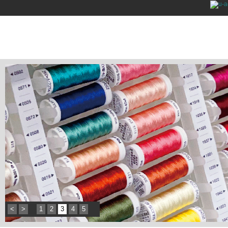
<
>
1
2
3
4
5