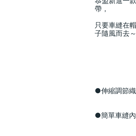
恭盟新進一
帶，
只要車縫在
子隨風而去
●伸縮調節織
●簡單車縫內