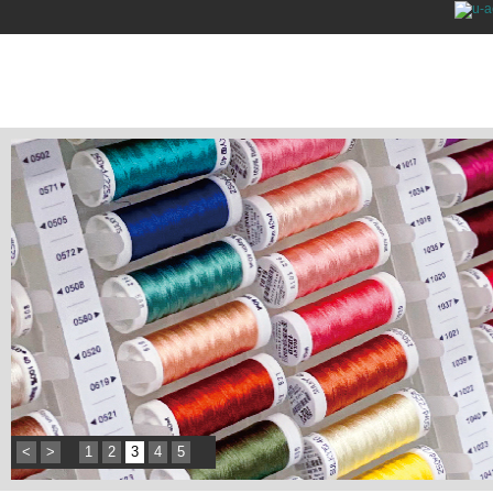
<
>
1
2
3
4
5