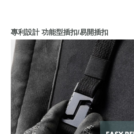
專利設計 功能型插扣/易開插扣