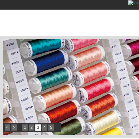
<
>
1
2
3
4
5