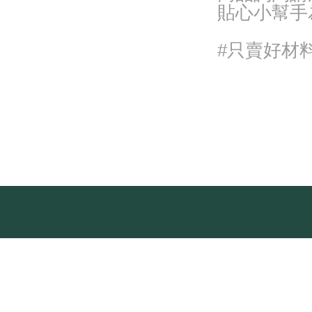
貼心小幫手
#只賣好材