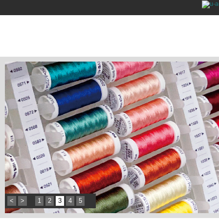
<
>
1
2
3
4
5