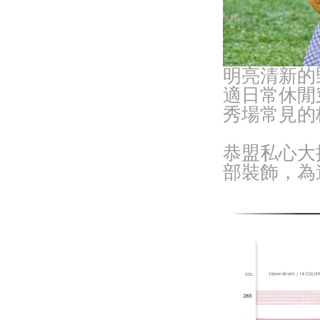
明亮清新的
適日常休閒
秀場常見的
恭盟私心大
部裝飾，為