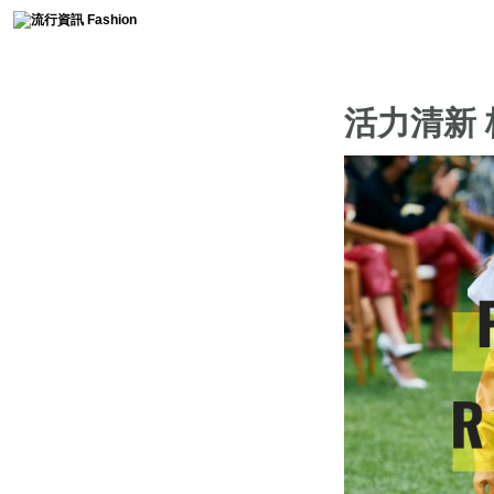
時尚collection
活力清新
流行趨勢
服裝簡史
免費燙鑽圖分享
時尚軼事
流行影片