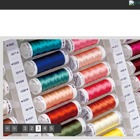
<
>
1
2
3
4
5