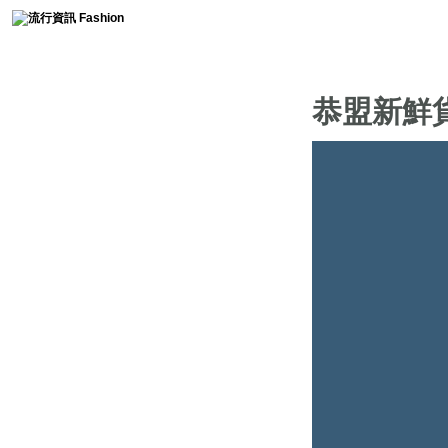
時尚collection
恭盟新鮮
流行趨勢
服裝簡史
免費燙鑽圖分享
時尚軼事
流行影片