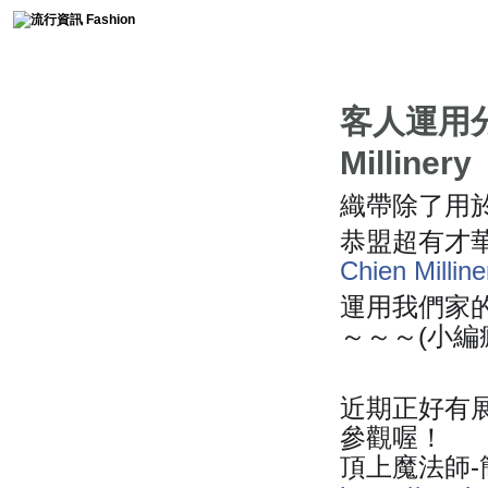
時尚collection
客人運用分
流行趨勢
Millinery
服裝簡史
織帶除了用
恭盟超有才
免費燙鑽圖分享
Chien Milline
時尚軼事
運用我們家
～～～(小編
流行影片
近期正好有
參觀喔！
頂上魔法師