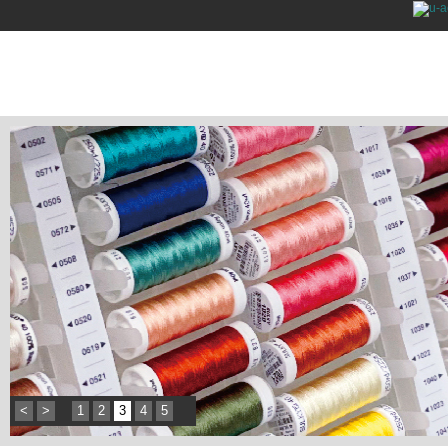
<
>
1
2
3
4
5