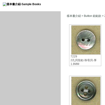
樣本書介紹
>
Button 鈕釦款
> 
7229
2孔貝殼釦-珠母貝-厚
1.8MM