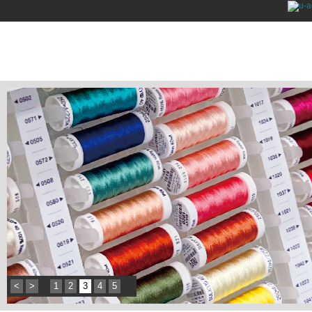
<
>
1
2
3
4
5