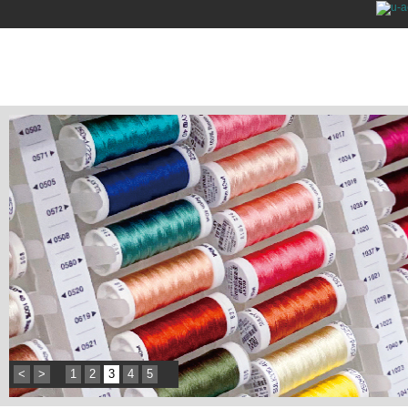
<
>
1
2
3
4
5