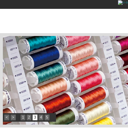
<
>
1
2
3
4
5