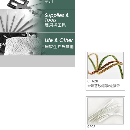
CT628
金屬蔥紗繩帶(蛇腹帶...
9203