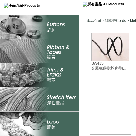
產品介紹
>
編繩帶Cords
> Me
SW415
金屬蔥繩帶(蛇腹帶)...