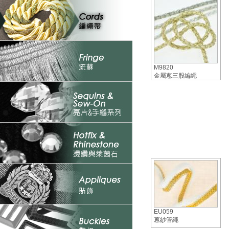
M9820
金屬蔥三股編繩
EU059
蔥紗管繩