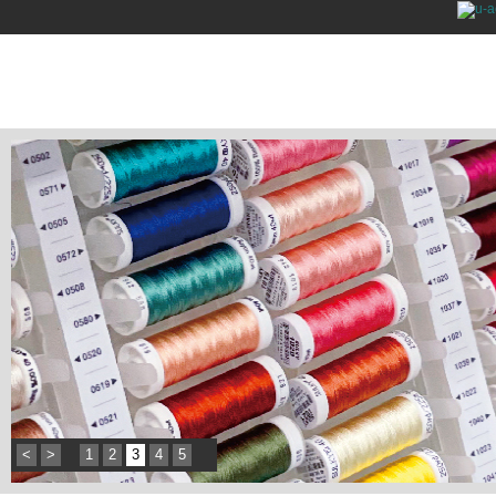
<
>
1
2
3
4
5