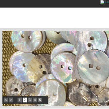
<
>
1
2
3
4
5