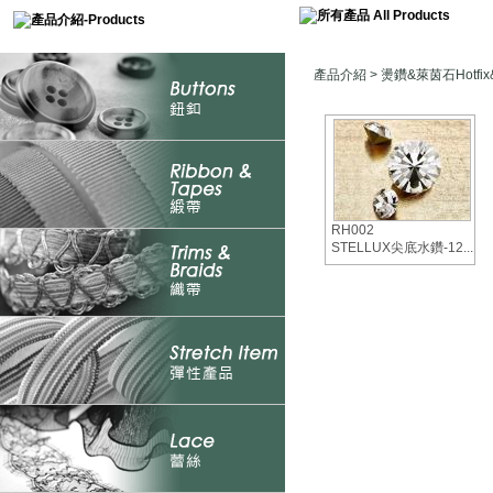
產品介紹
>
燙鑽&萊茵石Hotfix&
RH002
STELLUX尖底水鑽-12...