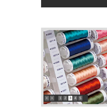
<
>
1
2
3
4
5