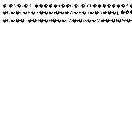
�`�N�ƶ�:1. �����ɶ��G�o�ͦb10�������A�R���w�שM����o�ͦb�@�Ӥp
�G��ĳ�H�X���⭱���W�H�۾��A���լ}����������ĳ�ϥΡC 3. �O�s�覡
�G���~��ϥ��H���ɡA�i�ΰs��M��\�l�W